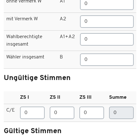
ohne Vermerk W
A1
mit Vermerk W
A2
Wahlberechtigte
A1+A2
insgesamt
Wähler insgesamt
B
Ungültige Stimmen
ZS I
ZS II
ZS III
Summe
C/E
Gültige Stimmen