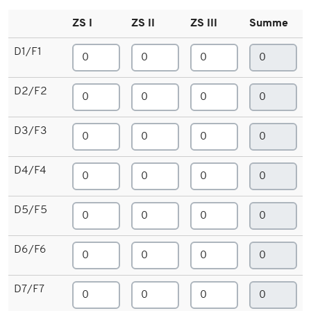
ZS I
ZS II
ZS III
Summe
D1/F1
D2/F2
D3/F3
D4/F4
D5/F5
D6/F6
D7/F7