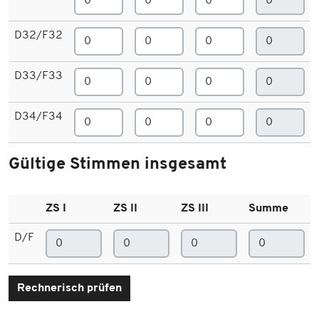
D32/F32
D33/F33
D34/F34
Gültige Stimmen insgesamt
ZS I
ZS II
ZS III
Summe
D/F
Rechnerisch prüfen